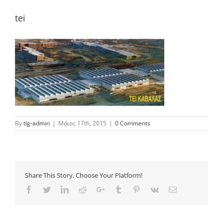
tei
By
tlg-admin
|
Μάιος 17th, 2015
|
0 Comments
Share This Story, Choose Your Platform!
Facebook
Twitter
LinkedIn
Reddit
Google+
Tumblr
Pinterest
Vk
Email